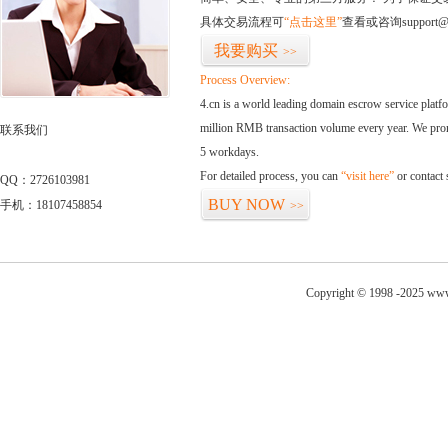
具体交易流程可
“点击这里”
查看或咨询support@
我要购买
>>
Process Overview:
4.cn is a world leading domain escrow service plat
million RMB transaction volume every year. We promi
联系我们
5 workdays.
For detailed process, you can
“visit here”
or contact
QQ：2726103981
BUY NOW
手机：18107458854
>>
Copyright © 1998 -2025 www