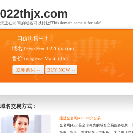
022thjx.com
您正在访问的域名可以转让!This domain name is for sale!
一口价出售中！
域名
022thjx.com
Domain Name:
售价
Make offer
Listing Price:
立即购买
BUY NOW
>>
>>
域名交易方式：
通过金名网(4.cn) 中介交易
金名网(4.cn)是全球领先的域名交易服务机
简单、安全、专业的第三方服务！ 为了保证交