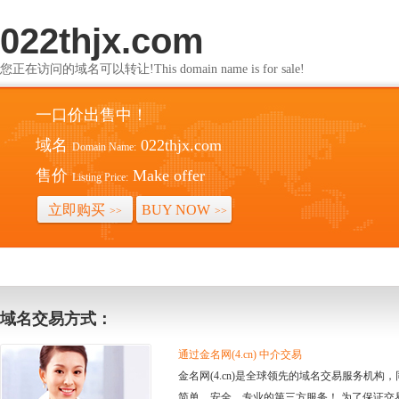
022thjx.com
您正在访问的域名可以转让!This domain name is for sale!
一口价出售中！
域名
022thjx.com
Domain Name:
售价
Make offer
Listing Price:
立即购买
BUY NOW
>>
>>
域名交易方式：
通过金名网(4.cn) 中介交易
金名网(4.cn)是全球领先的域名交易服务机
简单、安全、专业的第三方服务！ 为了保证交