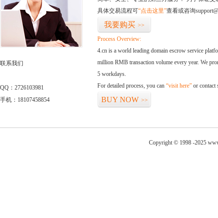
具体交易流程可
“点击这里”
查看或咨询support@
我要购买
>>
Process Overview:
4.cn is a world leading domain escrow service plat
million RMB transaction volume every year. We promi
联系我们
5 workdays.
For detailed process, you can
“visit here”
or contact
QQ：2726103981
BUY NOW
手机：18107458854
>>
Copyright © 1998 -2025 www