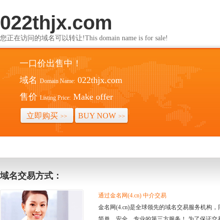
022thjx.com
您正在访问的域名可以转让!This domain name is for sale!
一口价出售中！
域名
022thjx.com
Domain Name:
售价
Make offer
Listing Price:
立即购买
BUY NOW
>>
>>
域名交易方式：
通过金名网(4.cn) 中介交易
金名网(4.cn)是全球领先的域名交易服务机
简单、安全、专业的第三方服务！ 为了保证交