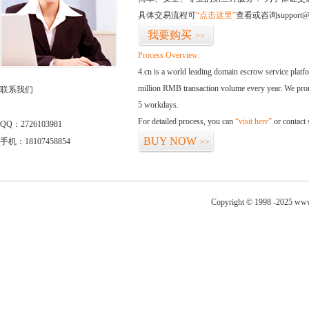
具体交易流程可
“点击这里”
查看或咨询support@
我要购买
>>
Process Overview:
4.cn is a world leading domain escrow service plat
million RMB transaction volume every year. We promi
联系我们
5 workdays.
For detailed process, you can
“visit here”
or contact
QQ：2726103981
BUY NOW
手机：18107458854
>>
Copyright © 1998 -2025 www