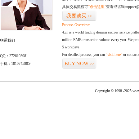
具体交易流程可
“点击这里”
查看或咨询support@
我要购买
>>
Process Overview:
4.cn is a world leading domain escrow service plat
million RMB transaction volume every year. We promi
联系我们
5 workdays.
For detailed process, you can
“visit here”
or contact
QQ：2726103981
BUY NOW
手机：18107458854
>>
Copyright © 1998 -2025 www