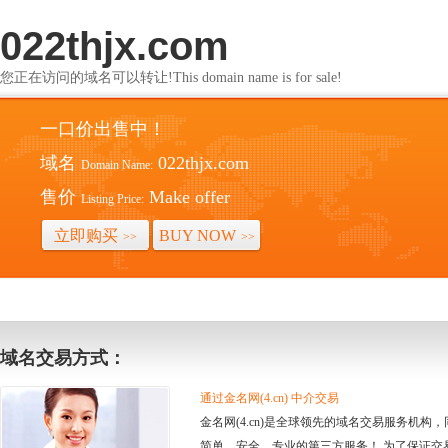
022thjx.com
您正在访问的域名可以转让!This domain name is for sale!
一口价出售中！
域名
022thjx.com
Domain Name:
售价
Make offer
Listing Price:
立即购买
BUY NOW
>>
>>
域名交易方式：
通过金名网(4.cn) 中介交易
金名网(4.cn)是全球领先的域名交易服务机
简单、安全、专业的第三方服务！ 为了保证交