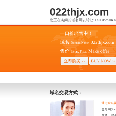
022thjx.com
您正在访问的域名可以转让!This domain name i
一口价出售中！
域名
022thjx.com
Domain Name:
售价
Make offer
Listing Price:
立即购买
BUY NOW
>>
>>
域名交易方式：
通过金名网(
金名网(4
简单、安