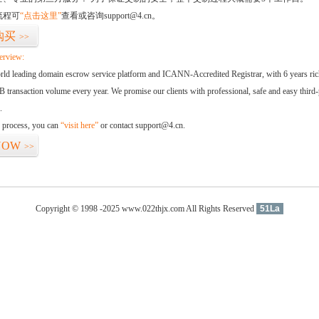
流程可
“点击这里”
查看或咨询support@4.cn。
购买
>>
erview:
orld leading domain escrow service platform and ICANN-Accredited Registrar, with 6 years ri
 transaction volume every year. We promise our clients with professional, safe and easy third-
.
d process, you can
“visit here”
or contact support@4.cn.
NOW
>>
Copyright © 1998 -2025 www.022thjx.com All Rights Reserved
51La