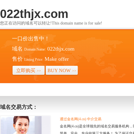
022thjx.com
您正在访问的域名可以转让!This domain name is for sale!
一口价出售中！
域名
022thjx.com
Domain Name:
售价
Make offer
Listing Price:
立即购买
BUY NOW
>>
>>
域名交易方式：
通过金名网(4.cn) 中介交易
金名网(4.cn)是全球领先的域名交易服务机
简单、安全、专业的第三方服务！ 为了保证交