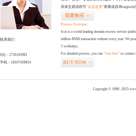
具体交易流程可
“点击这里”
查看或咨询support@
我要购买
>>
Process Overview:
4.cn is a world leading domain escrow service plat
million RMB transaction volume every year. We promi
联系我们
5 workdays.
For detailed process, you can
“visit here”
or contact
QQ：2726103981
BUY NOW
手机：18107458854
>>
Copyright © 1998 -2025 www